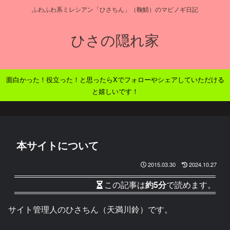
ふわふわ系ミレシアン「ひさちん」（鞠鯖）のマビノギ日記
ひさの隠れ家
面白かった！役立った！と思ったらXでフォローやシェアしていただける
と嬉しいです！
本サイトについて
2015.03.30
2024.10.27
この記事は
約5分
で読めます。
サイト管理人のひさちん（天満川鈴）です。