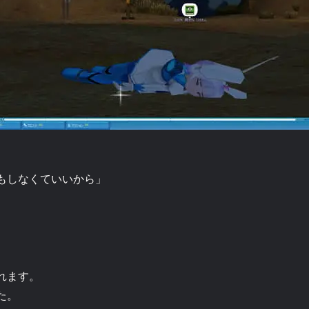
もしなくていいから」
。
れます。
た。