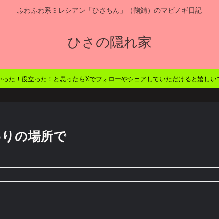
ふわふわ系ミレシアン「ひさちん」（鞠鯖）のマビノギ日記
ひさの隠れ家
かった！役立った！と思ったらXでフォローやシェアしていただけると嬉しい
終わりの場所で