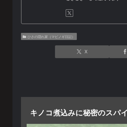
ひさの隠れ家（マビノギ日記）
X
キノコ煮込みに秘密のスパ