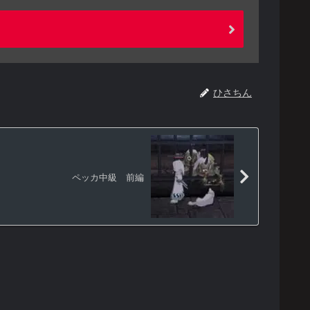
ひさちん
ペッカ中級 前編