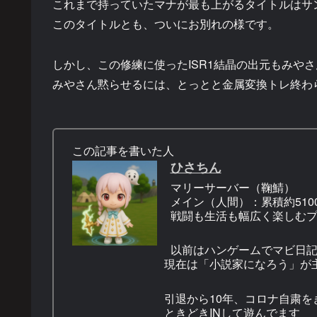
これまで持っていたマナが最も上がるタイトルはサ
このタイトルとも、ついにお別れの様です。
しかし、この修練に使ったISR1結晶の出元もみやさん
みやさん黙らせるには、とっとと金属変換トレ終わらせ
この記事を書いた人
ひさちん
マリーサーバー（鞠鯖）
メイン（人間）：累積約5100
戦闘も生活も幅広く楽しむ
以前はハンゲームでマビ日
現在は「小説家になろう」が
引退から10年、コロナ自粛を
ときどきINして遊んでます