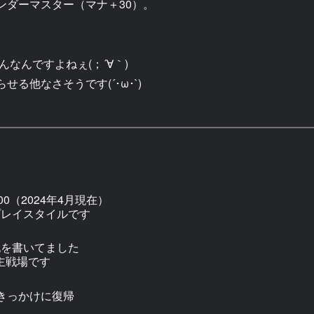
ンダーマスター（マナ＋30）。
なんですよねぇ(；´∀｀)
る他なさそうです(´･ω･`)
0（2024年4月現在）
プレイスタイルです
記を書いてました
主戦場です
きっかけに復帰