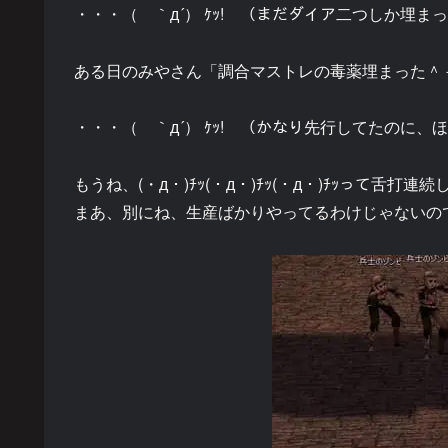
・・・（ ｀д´） ｹｯ! （まだダイア二つしか埋ま
ある日のみやさん「調合マストレの毒薬埋まった＾
・・・（ ｀д´） ｹｯ! （かなり先行してたのに、
もうね、(・д・)ﾁｯ(・д・)ﾁｯ(・д・)ﾁｯって舌
まあ、別にね、生産ばかりやってるわけじゃないの