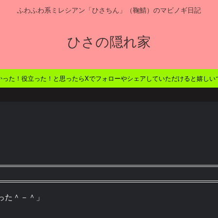
ふわふわ系ミレシアン「ひさちん」（鞠鯖）のマビノギ日記
ひさの隠れ家
かった！役立った！と思ったらXでフォローやシェアしていただけると嬉しい
った＾－＾」