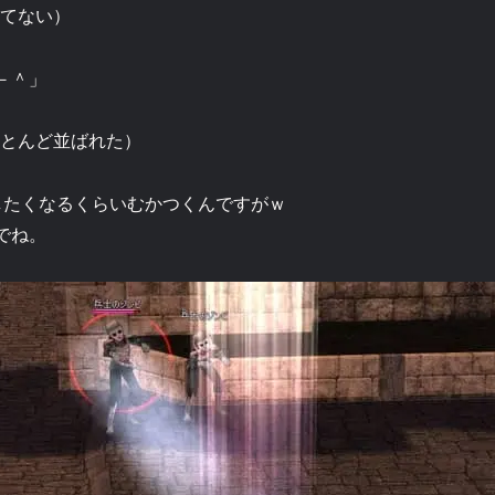
ってない）
－＾」
ほとんど並ばれた）
打連続したくなるくらいむかつくんですがｗ
でね。