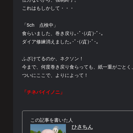
これはもしかして・・・
「5ch 点検中」
食らいました、巻き戻り｡･ﾟ･(ﾉД`)･ﾟ･｡
ダイア修練消えました｡･ﾟ･(ﾉД`)･ﾟ･｡
ふざけてるのか、ネクソン！
今まで、何度巻き戻り食らっても、紙一重がごとく
ついにここで、よりによって！
「チネバイイノニ」
この記事を書いた人
ひさちん