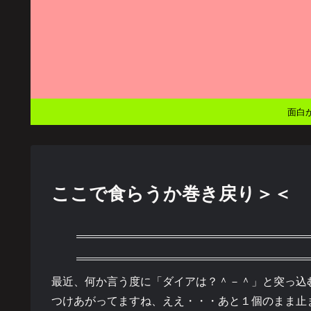
面白
ここで食らうか巻き戻り＞＜
最近、何か言う度に「ダイアは？＾－＾」と突っ込
つけあがってますね、ええ・・・あと１個のまま止