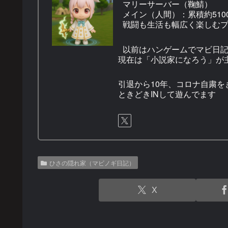
マリーサーバー（鞠鯖）
メイン（人間）：累積約5100
戦闘も生活も幅広く楽しむ
以前はハンゲームでマビ日
現在は「小説家になろう」が
引退から10年、コロナ自粛を
ときどきINして遊んでます
ひさの隠れ家（マビノギ日記）
X