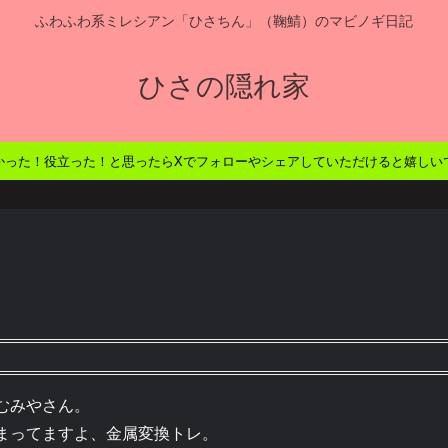
ふわふわ系ミレシアン「ひさちん」（鞠鯖）のマビノギ日記
ひさの隠れ家
かった！役立った！と思ったらXでフォローやシェアしていただけると嬉しい
むみやさん。
まってますよ、金属変換トレ。