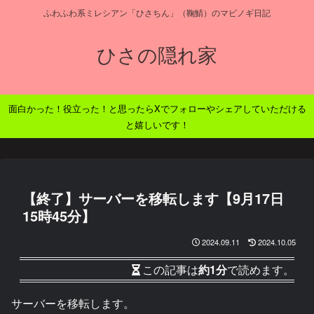
ふわふわ系ミレシアン「ひさちん」（鞠鯖）のマビノギ日記
ひさの隠れ家
面白かった！役立った！と思ったらXでフォローやシェアしていただける
と嬉しいです！
【終了】サーバーを移転します【9月17日
15時45分】
2024.09.11
2024.10.05
この記事は
約1分
で読めます。
サーバーを移転します。