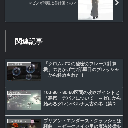
マビノギ環境改善計画その２
関連記事
「クロムバスの秘密のフレーズ計算
ひさの隠れ家（マビノギ日記）
機」のおかげで2部屋目のプレッシャ
ーから解放された！
100-80・80-60区間の攻略ポイントと
ひさの隠れ家（マビノギ日記）
「寒気」デバフについて ～ゼロから
始めるグレンベルナ太古の冬（第２
回）
ブリアン・エンダース・クラッシュ狂
ひさの隠れ家（マビノギ日記）
騒曲 ～ダークメイジ用の魔法装備を