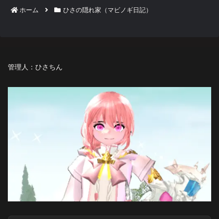
ホーム
ひさの隠れ家（マビノギ日記）
管理人：ひさちん