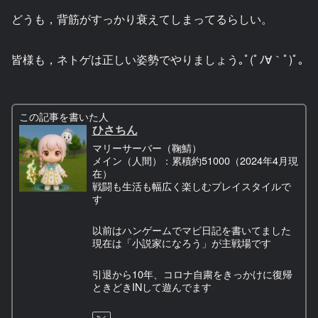
どうも，背筋がすっかり衰えてしまってるらしい。
皆様も，ネトゲは正しい姿勢でやりましょう｡ﾟ(ﾟﾉ∀｀ﾟ)ﾟ｡
この記事を書いた人
ひさちん
マリーサーバー（鞠鯖）
メイン（人間）：累積約51000（2024年4月現
在）
戦闘も生活も幅広く楽しむプレイスタイルで
す
以前はハンゲームでマビ日記を書いてました
現在は「小説家になろう」が主戦場です
引退から10年、コロナ自粛をきっかけに復帰
ときどきINして遊んでます