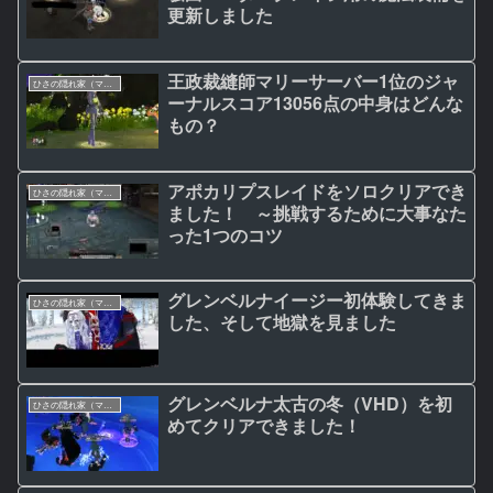
更新しました
王政裁縫師マリーサーバー1位のジャ
ひさの隠れ家（マビノギ日記）
ーナルスコア13056点の中身はどんな
もの？
アポカリプスレイドをソロクリアでき
ひさの隠れ家（マビノギ日記）
ました！ ～挑戦するために大事なた
った1つのコツ
グレンベルナイージー初体験してきま
ひさの隠れ家（マビノギ日記）
した、そして地獄を見ました
グレンベルナ太古の冬（VHD）を初
ひさの隠れ家（マビノギ日記）
めてクリアできました！