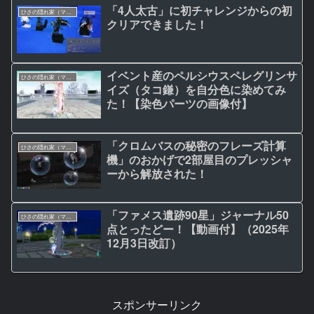
「4人太古」に初チャレンジからの初
ひさの隠れ家（マビノギ日記）
クリアできました！
イベント産のペルシウスペレグリンサ
ひさの隠れ家（マビノギ日記）
イズ（タコ鎌）を自分色に染めてみ
た！【染色パーツの画像付】
「クロムバスの秘密のフレーズ計算
ひさの隠れ家（マビノギ日記）
機」のおかげで2部屋目のプレッシャ
ーから解放された！
「ファメス遺跡90星」ジャーナル50
ひさの隠れ家（マビノギ日記）
点とったどー！【動画付】（2025年
12月3日改訂）
スポンサーリンク