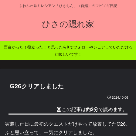
ふわふわ系ミレシアン「ひさちん」（鞠鯖）のマビノギ日記
ひさの隠れ家
面白かった！役立った！と思ったらXでフォローやシェアしていただける
と嬉しいです！
G26クリアしました
2024.10.06
この記事は
約2分
で読めます。
実装した日に最初のクエストだけやって放置してたG26。
ふと思い立って、一気にクリアしました。