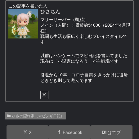
この記事を書いた人
ひさちん
マリーサーバー（鞠鯖）
メイン（人間）：累積約51000（2024年4月現
在）
戦闘も生活も幅広く楽しむプレイスタイルで
す
以前はハンゲームでマビ日記を書いてました
現在は「小説家になろう」が主戦場です
引退から10年、コロナ自粛をきっかけに復帰
ときどきINして遊んでます
ひさの隠れ家（マビノギ日記）
X
Facebook
はてブ