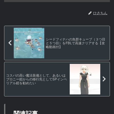
ひさちん
シードフィナハの魚群キューブ（３つ目
と５つ目）をFBLで高速クリアする【攻
略動画付】
コスパの高い魔法装備として、あるいは
ブロニー鎧からの移行先としてSPインペ
リアル鎧を勧めたい
関連記事