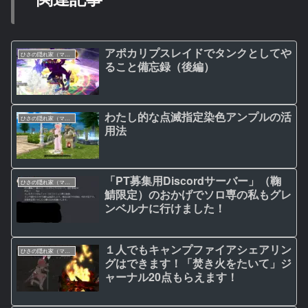
アポカリプスレイドでタンクとしてや
ひさの隠れ家（マビノギ日記）
ること備忘録（後編）
わたし的な点滅指定染色アンプルの活
ひさの隠れ家（マビノギ日記）
用法
「PT募集用Discordサーバー」（鞠
ひさの隠れ家（マビノギ日記）
鯖限定）のおかげでソロ専の私もグレ
ンベルナに行けました！
１人でもキャンプファイアシェアリン
ひさの隠れ家（マビノギ日記）
グはできます！「焚き火をたいて」ジ
ャーナル20点もらえます！