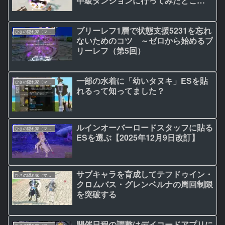
中級ダンジョンに行ってみたとこ
ろ…… ～初心者・復帰者の金稼ぎ
＆やっといた方がいいこと【第5回】
ブリーレフ1層で状態支援5231を忘れ
ひさの隠れ家（マビノギ日記）
ないためのコツ ～ゼロから始めるブ
リーレフ（第5回）
一部の水着に「幼いタヌキ」ESを貼
ひさの隠れ家（マビノギ日記）
れるって知ってました？
ルインオーバーロードスタッフに貼る
ひさの隠れ家（マビノギ日記）
ESを選ぶ【2025年12月9日改訂】
サブキャラを育成してテフドゥイン・
ひさの隠れ家（マビノギ日記）
クロムバス・グレンベルナの周回制限
を突破する
開催日程の調整はデイコードアプリに