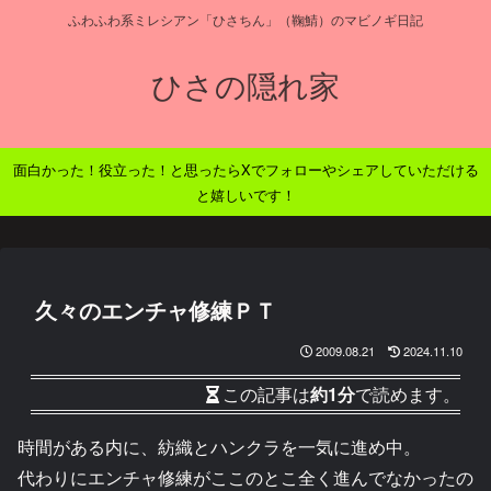
ふわふわ系ミレシアン「ひさちん」（鞠鯖）のマビノギ日記
ひさの隠れ家
面白かった！役立った！と思ったらXでフォローやシェアしていただける
と嬉しいです！
久々のエンチャ修練ＰＴ
2009.08.21
2024.11.10
この記事は
約1分
で読めます。
時間がある内に、紡織とハンクラを一気に進め中。
代わりにエンチャ修練がここのとこ全く進んでなかったの