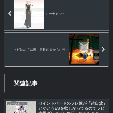
トーナメント
マビ始めて以来、最良の日かも( ´艸`)
関連記事
セイントバードのフレ達が「超自然」
ひさの隠れ家（マビノギ日記）
とかいうESを欲しがってるのでラビ