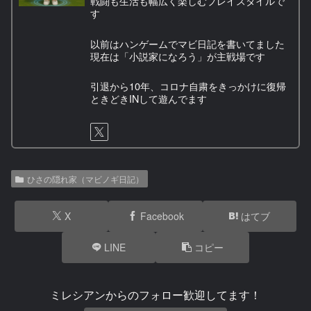
戦闘も生活も幅広く楽しむプレイスタイルで
す
以前はハンゲームでマビ日記を書いてました
現在は「小説家になろう」が主戦場です
引退から10年、コロナ自粛をきっかけに復帰
ときどきINして遊んでます
ひさの隠れ家（マビノギ日記）
X
Facebook
はてブ
LINE
コピー
ミレシアンからのフォロー歓迎してます！