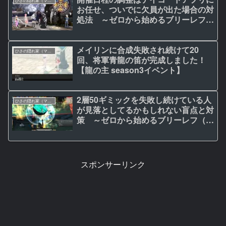
ひさの隠れ家（マビノギ日記）
お任せ、ついでに欠員が出た場合の対
処法 ～ゼロから始めるブリーレフ
（第4回）
メイリンに合成失敗され続けて20
ひさの隠れ家（マビノギ日記）
回、将軍青龍の笛が完成しました！
【龍の主 season3イベント】
2層50ギミックを失敗し続けている人
ひさの隠れ家（マビノギ日記）
が見落としてるかもしれない盲点と対
策 ～ゼロから始めるブリーレフ（第
3回）
スポンサーリンク