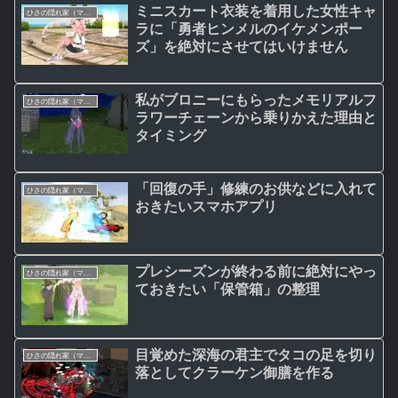
ミニスカート衣装を着用した女性キャ
ひさの隠れ家（マビノギ日記）
ラに「勇者ヒンメルのイケメンポー
ズ」を絶対にさせてはいけません
私がブロニーにもらったメモリアルフ
ひさの隠れ家（マビノギ日記）
ラワーチェーンから乗りかえた理由と
タイミング
「回復の手」修練のお供などに入れて
ひさの隠れ家（マビノギ日記）
おきたいスマホアプリ
プレシーズンが終わる前に絶対にやっ
ひさの隠れ家（マビノギ日記）
ておきたい「保管箱」の整理
目覚めた深海の君主でタコの足を切り
ひさの隠れ家（マビノギ日記）
落としてクラーケン御膳を作る