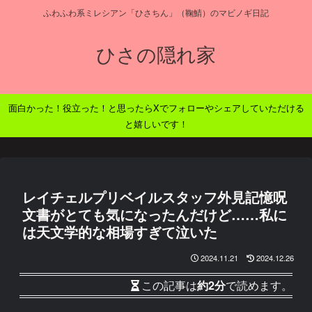
ふわふわ系ミレシアン「ひさちん」（鞠鯖）のマビノギ日記
ひさの隠れ家
面白かった！役立った！と思ったらXでフォローやシェアしていただける
と嬉しいです！
レイチェルプリベイルスタッフ外見記憶呪
文書がとても気になったんだけど……私に
は天文学的な相場すぎて泣いた
2024.11.21
2024.12.26
この記事は
約2分
で読めます。