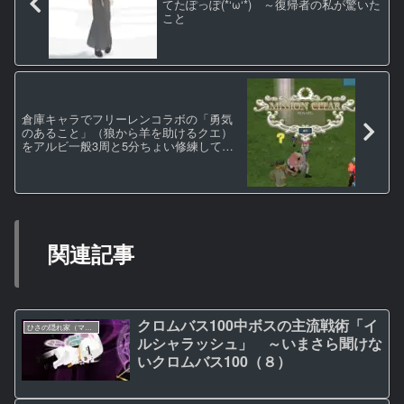
てたぽっぽ(*‘ω‘*) ～復帰者の私が驚いた
こと
倉庫キャラでフリーレンコラボの「勇気
のあること」（狼から羊を助けるクエ）
をアルビ一般3周と5分ちょい修練してク
リアする方法【動画付】
関連記事
クロムバス100中ボスの主流戦術「イ
ひさの隠れ家（マビノギ日記）
ルシャラッシュ」 ～いまさら聞けな
いクロムバス100（８）