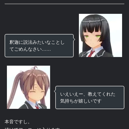
釈迦に説法みたいなことし
てごめんなさい……
いえいえー、教えてくれた
気持ちが嬉しいです
本音ですし。