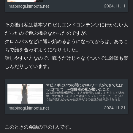
今...
2024.11.11
mabinogi.kimoota.net
その後は私は基本ソロだしエンドコンテンツに行かない人
だったので遊ぶ機会なかったのですが。
クロムバスなどに通い始めるようになってからは、あちこ
ちで顔を合わすようになりました。
話しやすい方なので、戦うだけじゃなくついでに雑談も楽
しんだりしています。
マビノギにいつの間にかNGワードができてたぽ
っぽ(*‘ω‘*) ～復帰者の私が驚いたこと
ある日の虚像HD野良。１人が時間を勘違いしたらしく遅れ
中。先に集まった３人で雑談チャットしてました。どうい
う話の流れだったか顔文字だけの会話が繰り広げられまし
た...
2024.11.21
mabinogi.kimoota.net
このときの会話の中の1人です。