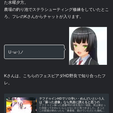
た水曜夕方。
農場の釣り池でステラシューティング修練をしていたとこ
ろ、フレのKさんからチャットが入ります。
U･ω･)ノ
Kさんは、こちらのフェスピアダHD野良で知り合ったフ
レ。
テフドゥインHDでソロ辛い・めんどいという人
は「蘇った虚像」なら気楽に誘えると思うの
テフドゥイン蘇った虚像HDの逆生贄の一場面。実は捕まっ
た信徒ってかわいいんじゃないかと気づきました。きっと
この部屋が終わったら「勇者様、助けていただいた御礼に