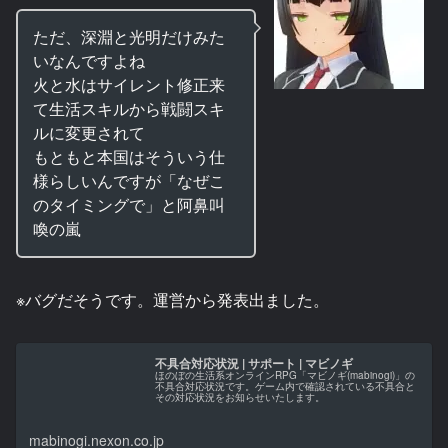
ただ、深淵と光明だけみた
いなんですよね
火と水はサイレント修正来
て生活スキルから戦闘スキ
ルに変更されて
もともと本国はそういう仕
様らしいんですが「なぜこ
のタイミングで」と阿鼻叫
喚の嵐
※バグだそうです。運営から発表出ました。
不具合対応状況 | サポート | マビノギ
ほのぼの生活系オンラインRPG「マビノギ(mabinogi)」の
不具合対応状況です。ゲーム内で確認されている不具合と
その対応状況をお知らせいたします。
mabinogi.nexon.co.jp