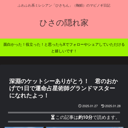
ふわふわ系ミレシアン「ひさちん」（鞠鯖）のマビノギ日記
ひさの隠れ家
面白かった！役立った！と思ったらXでフォローやシェアしていただける
と嬉しいです！
深淵のケットシーありがとう！ 君のおか
げで1日で運命占星術師グランドマスター
になれたよっ！
2025.01.27
2025.01.28
この記事は
約10分
で読めます。