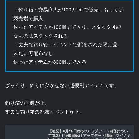
・釣り箱：交易商人が100万DCで販売、もしくは
競売場で購入
釣ったアイテムが100個まで入り、スタック可能
なものはスタックされる
・丈夫な釣り箱：イベントで配布された限定品、
未だに再配布なし
釣ったアイテムが300個まで入る
ざっくり、釣りに欠かせない超便利アイテムです。
釣り箱の実装が上。
丈夫な釣り箱の配布イベントが下。
【追記】8月16日(水)のアップデート内容につい
て(8/23 14:40追記) | アップデート情報 | マビノギ
ほのぼの生活系オンラインRPG「マビノギ(mabinogi)」公