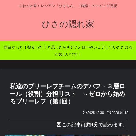
ふわふわ系ミレシアン「ひさちん」（鞠鯖）のマビノギ日記
ひさの隠れ家
面白かった！役立った！と思ったらXでフォローやシェアしていただける
と嬉しいです！
私達のブリーレフチームのデバフ・３層ロ
ール（役割）分担リスト ～ゼロから始め
るブリーレフ（第1回）
2025.12.30
2026.01.12
この記事は
約4分
で読めます。