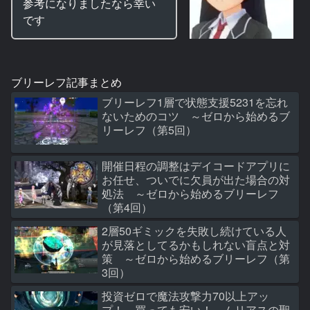
参考になりましたなら幸い
です
ブリーレフ記事まとめ
ブリーレフ1層で状態支援5231を忘れ
ないためのコツ ～ゼロから始めるブ
リーレフ（第5回）
開催日程の調整はデイコードアプリに
お任せ、ついでに欠員が出た場合の対
処法 ～ゼロから始めるブリーレフ
（第4回）
2層50ギミックを失敗し続けている人
が見落としてるかもしれない盲点と対
策 ～ゼロから始めるブリーレフ（第
3回）
投資ゼロで魔法攻撃力70以上アッ
プ！ 買っても安い！ ムリアスの聖