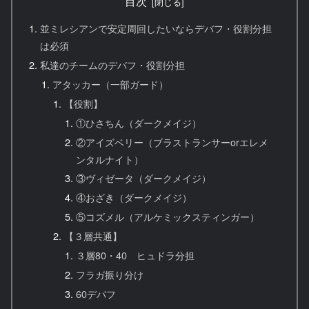
目次
並ミレシアンで安定周回したいならデバフ・役割分担
は必須
私達のチームのデバフ・役割分担
アタッカー（一部ガード）
【役割】
①ひさちん（ダークメイジ）
②アイズベリー（ブラストランサーorエレメ
ンタルナイト）
③ヴィゼータ（ダークメイジ）
④おざき（ダークメイジ）
⑤コズメル（アルケミックスティンガー）
【３層共通】
３層80・40 ヒュドラ分担
フラガ振り分け
60デバフ