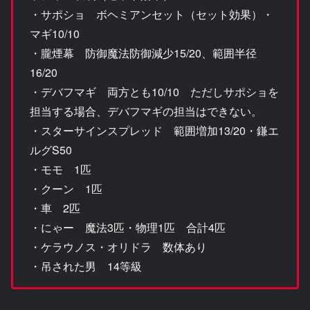
・サポショ ボヘミアンセット（セット効果）・
マギ10/10
・朧煙幕 防御魔法防御減少15/20、範囲半径
16/20
・デバフマギ 両方とも10/10 ただしサポショを
担当する場合、デバフマギの担当はできない。
・スターサインスプレッド 範囲増加13/20・鎌エ
ルグS50
・モモ 1匹
・クーン 1匹
・車 2匹
・にゃー 魔法3匹・物理1匹 合計4匹
・ケラウノス・オリドラ 数体あり
・吊された男 14等級