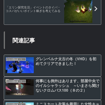
「エリン探究生活」イベントのタイパ・
コスパがいいポイント稼ぎを考えてみる
関連記事
グレンベルナ太古の冬（VHD）を初
ひさの隠れ家（マビノギ日記）
めてクリアできました！
何事にも例外はあります、部屋中央で
ひさの隠れ家（マビノギ日記）
のイルシャラッシュ ～いまさら聞け
ないクロムバス100（８の２）
ミニスカート衣装を着用した女性キャ
ひさの隠れ家（マビノギ日記）