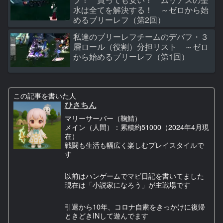
水は全てを解決する！ ～ゼロから始
めるブリーレフ（第2回）
私達のブリーレフチームのデバフ・３
層ロール（役割）分担リスト ～ゼロ
から始めるブリーレフ（第1回）
この記事を書いた人
ひさちん
マリーサーバー（鞠鯖）
メイン（人間）：累積約51000（2024年4月現
在）
戦闘も生活も幅広く楽しむプレイスタイルで
す
以前はハンゲームでマビ日記を書いてました
現在は「小説家になろう」が主戦場です
引退から10年、コロナ自粛をきっかけに復帰
ときどきINして遊んでます