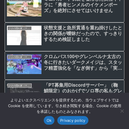
ラに「勇者ヒンメルのイケメンポー
ズ」を絶対にさせてはいけません
状態支援と急所貫通を重ね掛けしたと
ひさの隠れ家（マビノギ日記）
きの関係が曖昧だったので、すっきり
するため検証しました
クロムバス100やグレンベルナ太古の
ひさの隠れ家（マビノギ日記）
冬に行きたいダークメイジは、スタッ
フ精霊強化を「なぎ倒す」から「実体
化バフ強化」に乗りかえたい！
「PT募集用Discordサーバー」（鞠
ひさの隠れ家（マビノギ日記）
鯖限定）のおかげでソロ専の私もグレ
ンベルナに行けました！
よりよいエクスペリエンスを提供するため、当ウェブサイトでは
Cookie を使用しています。引き続き閲覧する場合、Cookie の使用
を承諾したものとみなされます。
薪用斧に採集確率細工レベル20をつ
ひさの隠れ家（マビノギ日記）
けたら薪割り失敗しなくなった！【動
Ok
Privacy policy
画付】
検索
SNSシェア
トップへ戻る