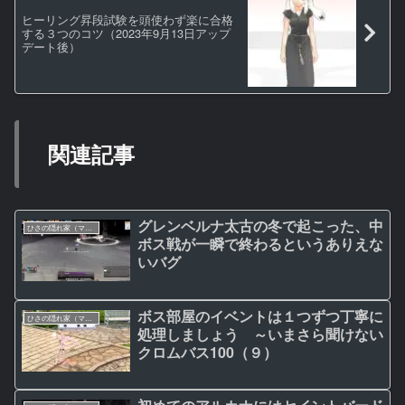
ヒーリング昇段試験を頭使わず楽に合格
する３つのコツ（2023年9月13日アップ
デート後）
関連記事
グレンベルナ太古の冬で起こった、中
ひさの隠れ家（マビノギ日記）
ボス戦が一瞬で終わるというありえな
いバグ
ボス部屋のイベントは１つずつ丁寧に
ひさの隠れ家（マビノギ日記）
処理しましょう ～いまさら聞けない
クロムバス100（９）