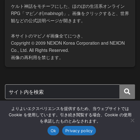
ケルト神話をモチーフにした、ほのぼの生活系オンライン
RPG「
マビノギ
(​
mabinogi
)」。画像をクリックすると、世界
観などの公式説明ページが開きます。
本サイトのマビノギ画像全てにつき、
Copyright © 2009 NEXON Korea Corporation and NEXON
Co., Ltd. All Rights Reserved.
画像の再利用を禁じます。
よりよいエクスペリエンスを提供するため、当ウェブサイトでは
Cookie を使用しています。引き続き閲覧する場合、Cookie の使用
HOME
を承諾したものとみなされます。
お知らせ
Ok
Privacy policy
検索
SNSシェア
トップへ戻る