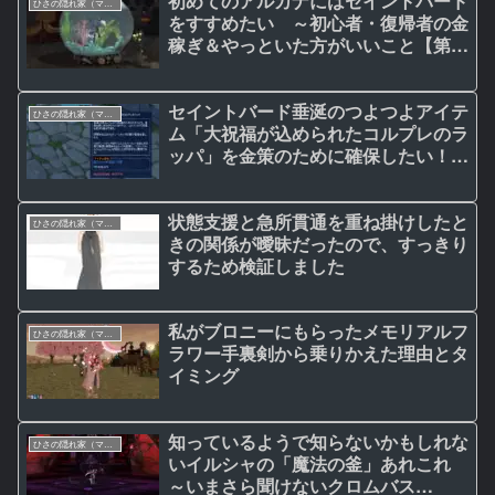
初めてのアルカナにはセイントバード
ひさの隠れ家（マビノギ日記）
をすすめたい ～初心者・復帰者の金
稼ぎ＆やっといた方がいいこと【第7
回】
セイントバード垂涎のつよつよアイテ
ひさの隠れ家（マビノギ日記）
ム「大祝福が込められたコルプレのラ
ッパ」を金策のために確保したい！
【20周年記念「神秘の書庫」イベン
ト】 ～初心者・復帰者の金稼ぎ＆や
状態支援と急所貫通を重ね掛けしたと
っといた方がいいこと【第４回番外編
ひさの隠れ家（マビノギ日記）
きの関係が曖昧だったので、すっきり
の２】
するため検証しました
私がブロニーにもらったメモリアルフ
ひさの隠れ家（マビノギ日記）
ラワー手裏剣から乗りかえた理由とタ
イミング
知っているようで知らないかもしれな
ひさの隠れ家（マビノギ日記）
いイルシャの「魔法の釜」あれこれ
～いまさら聞けないクロムバス