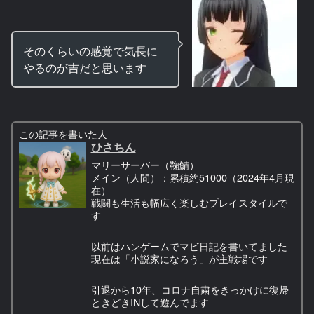
そのくらいの感覚で気長に
やるのが吉だと思います
この記事を書いた人
ひさちん
マリーサーバー（鞠鯖）
メイン（人間）：累積約51000（2024年4月現
在）
戦闘も生活も幅広く楽しむプレイスタイルで
す
以前はハンゲームでマビ日記を書いてました
現在は「小説家になろう」が主戦場です
引退から10年、コロナ自粛をきっかけに復帰
ときどきINして遊んでます