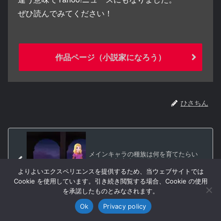
ぜひ読んでみてください！
作品ページ（小説家になろう）
ひさちん
メインキャラの種族は何を育てたらい
い？ ～初心者・復帰者の金稼ぎ＆やっ
といた方がいいこと【第２回】
よりよいエクスペリエンスを提供するため、当ウェブサイトでは
Cookie を使用しています。引き続き閲覧する場合、Cookie の使用
を承諾したものとみなされます。
Ok
Privacy policy
検索
SNSシェア
トップへ戻る