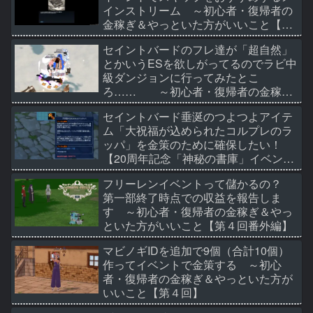
インストリーム ～初心者・復帰者の
金稼ぎ＆やっといた方がいいこと【第
6回】
セイントバードのフレ達が「超自然」
とかいうESを欲しがってるのでラビ中
級ダンジョンに行ってみたとこ
ろ…… ～初心者・復帰者の金稼ぎ
＆やっといた方がいいこと【第5回】
セイントバード垂涎のつよつよアイテ
ム「大祝福が込められたコルプレのラ
ッパ」を金策のために確保したい！
【20周年記念「神秘の書庫」イベン
ト】 ～初心者・復帰者の金稼ぎ＆や
フリーレンイベントって儲かるの？
っといた方がいいこと【第４回番外編
第一部終了時点での収益を報告しま
の２】
す ～初心者・復帰者の金稼ぎ＆やっ
といた方がいいこと【第４回番外編】
マビノギIDを追加で9個（合計10個）
作ってイベントで金策する ～初心
者・復帰者の金稼ぎ＆やっといた方が
いいこと【第４回】