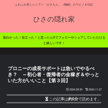
ふわふわ系ミレシアン「ひさちん」（鞠鯖）のマビノギ日記
ひさの隠れ家
面白かった！役立った！と思ったらXでフォローやシェアしていただける
と嬉しいです！
ブロニーの成長サポートは急いでやるべ
き？ ～初心者・復帰者の金稼ぎ＆やっと
いた方がいいこと【第３回】
2024.09.30
2024.11.27
この記事は
約5分
で読めます。