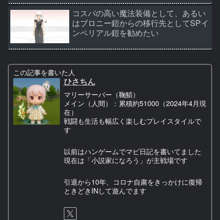
コスパの高い魔法装備として、あるい
はブロニー鎧からの移行先としてSPイ
ンペリアル鎧を勧めたい
この記事を書いた人
ひさちん
マリーサーバー（鞠鯖）
メイン（人間）：累積約51000（2024年4月現
在）
戦闘も生活も幅広く楽しむプレイスタイルで
す
以前はハンゲームでマビ日記を書いてました
現在は「小説家になろう」が主戦場です
引退から10年、コロナ自粛をきっかけに復帰
ときどきINして遊んでます