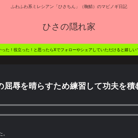
ふわふわ系ミレシアン「ひさちん」（鞠鯖）のマビノギ日記
ひさの隠れ家
かった！役立った！と思ったらXでフォローやシェアしていただけると嬉しい
の屈辱を晴らすため練習して功夫を積
た。