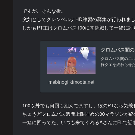
ですが、そんな折。
突如としてグレンベルナHD練習の募集が行われま
しかもPT主はクロムバス100に初挑戦して一緒に討
クロムバス闇の
クロムバス闇のエ
行クエを終わらせたの
mabinogi.kimoota.net
100以外でも何回も組んでますし、彼のPTなら気
ちょうどクロムバス週間上限埋めの30マラソンが終
一緒に回ってた、いつも来てくれるAさんにFLで話