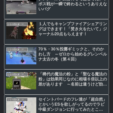
ボス戦が一瞬で終わるというありえな
いバグ
１人でもキャンプファイアシェアリン
ひさの隠れ家（マビノギ日記）
グはできます！「焚き火をたいて」ジ
ャーナル20点もらえます！
70％・30％投擲ギミックと、そのか
ひさの隠れ家（マビノギ日記）
わし方 ～ゼロから始めるグレンベル
ナ太古の冬（第４回）
「稀代の魔法の粉」と「聖なる魔法の
ひさの隠れ家（マビノギ日記）
粉」は効果同じなのに相場６倍以上の
差があります ～名前は違うけど効果
は似てるアイテムに注意！
セイントバードのフレ達が「超自然」
ひさの隠れ家（マビノギ日記）
とかいうESを欲しがってるのでラビ
中級ダンジョンに行ってみたとこ