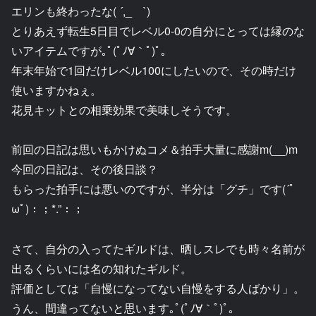
エリンも終わったな( ´,_ゝ`)
とりあえず転生5日目でレベル0-0の自分にとっては縁のな
いアイテムですが｡ﾟ(ﾟﾉ∀｀ﾟ)ﾟ｡
年末年始で1回だけレベル100にしたいので、その時だけ
使いますかねぇ。
花見キットとの相乗効果で美味しそうです。
前回の日記は思いもかけぬコメ＆拍手大量に感謝m(__)m
今回の日記は、その後日談？
もらった拍手には悪いのですが、半分は「グチ」です(´ﾟ
ωﾟ)：；*.”：；
さて、自分の入ってたギルドは、晒しスレでも時々名前が
出るくらいには名の知れたギルド。
評価としては「自慢になってない自慢をする人ばかり」。
うん、間違ってないと思います｡ﾟ(ﾟﾉ∀｀ﾟ)ﾟ｡