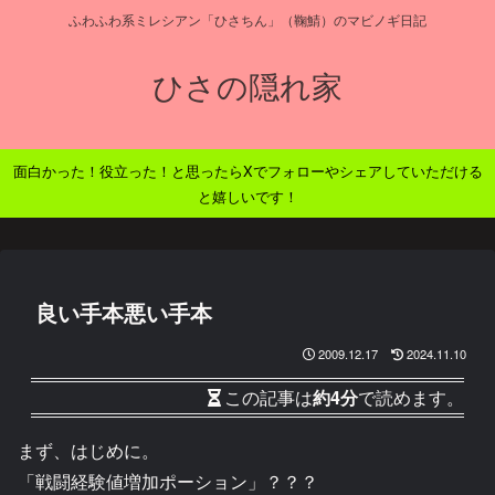
ふわふわ系ミレシアン「ひさちん」（鞠鯖）のマビノギ日記
ひさの隠れ家
面白かった！役立った！と思ったらXでフォローやシェアしていただける
と嬉しいです！
良い手本悪い手本
2009.12.17
2024.11.10
この記事は
約4分
で読めます。
まず、はじめに。
「戦闘経験値増加ポーション」？？？