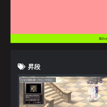
面白
昇段
ひさの隠れ家（マビノギ日記）