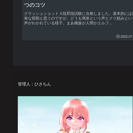
つのコツ
クラッシュショット３段昇段試験に合格しました。基本的には
単な部類と思うのですが、どうも簡単という声とクリ頼みとい
声がわかれている様子。まあ種族が人間かエルフ...
2022.07
管理人：ひさちん