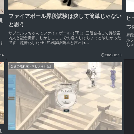
ファイアボール昇段試験は決して簡単じゃない
ヒ
見
と思う
つ
サブエルフちゃんでファイアボール（FBL）三段合格して昇段案
昇
。
内人と記念撮影。しかしここまでの道のりはちょっと険しかった
ル
は
です。超難化したFBL昇段試験簡単と言われ...
ちゃ
.14
2023.12.10
ひさの隠れ家（マビノギ日記）
１