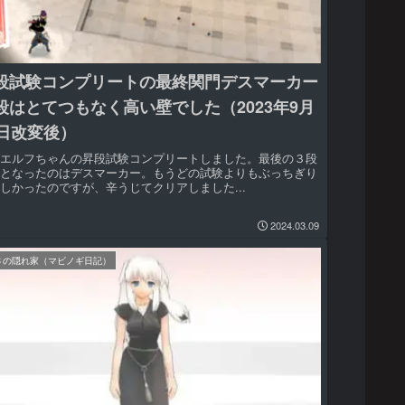
段試験コンプリートの最終関門デスマーカー
段はとてつもなく高い壁でした（2023年9月
3日改変後）
ブエルフちゃんの昇段試験コンプリートしました。最後の３段
験となったのはデスマーカー。もうどの試験よりもぶっちぎり
しかったのですが、辛うじてクリアしました...
2024.03.09
さの隠れ家（マビノギ日記）