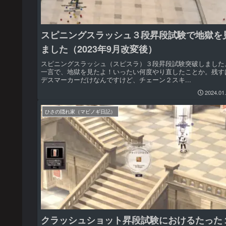
スピニングスラッシュ３段昇段試験で地獄を
ました（2023年9月改変後）
スピニングスラッシュ（スピスラ）３段昇段試験突破しました
一言で、地獄を見たよ！いったい何度やり直したことか。残す
デスマーカーだけなんですけど、チェーン２スキ...
2024.01
ひさの隠れ家（マビノギ日記）
クラッシュショット昇段試験におけるたった