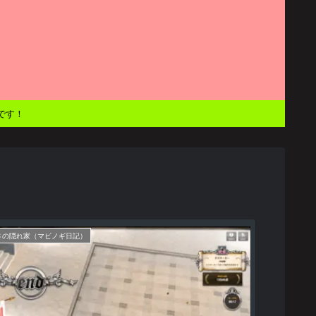
です！
さの隠れ家（マビノギ日記）