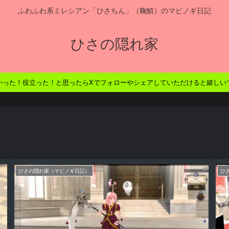
ふわふわ系ミレシアン「ひさちん」（鞠鯖）のマビノギ日記
ひさの隠れ家
かった！役立った！と思ったらXでフォローやシェアしていただけると嬉しい
ひさの隠れ家（マビノギ日記）
ひ