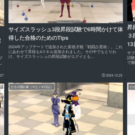
昇
サイズスラッシュ3段昇段試験で6時間かけて体
ョ
３
得した合格のためのTips
ポ
1
2024年アップデートで追加された新規才能「戦闘占星術」。これ
にあわせて昇段も4スキル追加されました。その中でもとりわ
サ
け、サイズスラッシュの昇段試験がエグイとも...
試
ブ
で難
し
.27
2024.12.23
ひさの隠れ家（マビノギ日記）
ひ