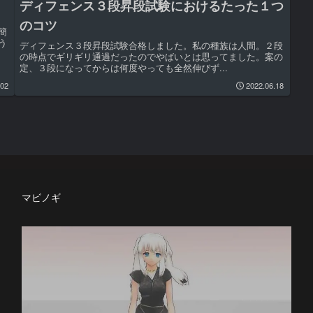
ディフェンス３段昇段試験におけるたった１つ
のコツ
簡
う
ディフェンス３段昇段試験合格しました。私の種族は人間。２段
の時点でギリギリ通過だったのでやばいとは思ってました。案の
定、３段になってからは何度やっても全然伸びず...
.02
2022.06.18
マビノギ